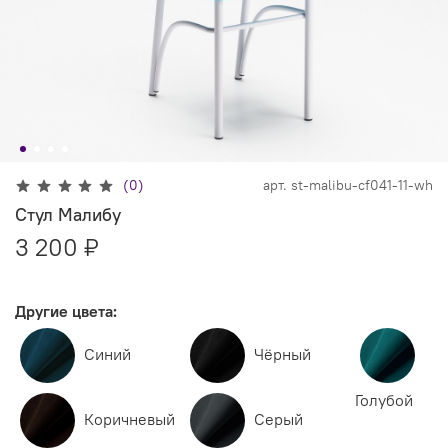
(0)
арт.
st-malibu-cf041-11-wh
Стул Малибу
3 200 ₽
Другие цвета:
Синий
Чёрный
Голубой
Коричневый
Серый