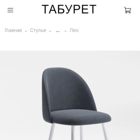
Главная
Стулья
...
Лео