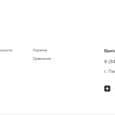
льности
Корзина
Конт
Сравнение
8 (8
г. Пе